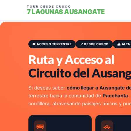
TOUR DESDE CUSCO
7 LAGUNAS AUSANGATE
🚐 ACCESO TERRESTRE
📍 DESDE CUSCO
🏔️ ALT
Ruta y Acceso al
Circuito del Ausan
Si deseas saber
cómo llegar a Ausangate d
terrestre hacia la comunidad de
Pacchanta
.
cordillera, atravesando paisajes únicos y pue
🚌
🚗