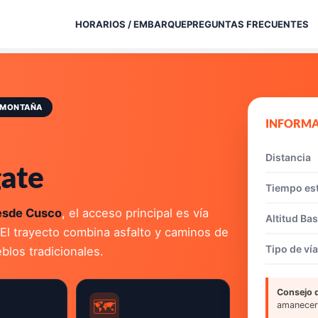
HORARIOS / EMBARQUE
PREGUNTAS FRECUENTES
A MONTAÑA
INFORMA
Distancia
gate
Tiempo es
esde Cusco
, el acceso principal es vía
Altitud Ba
 El trayecto combina asfalto y caminos de
Tipo de vía
blos tradicionales.
Consejo d
🗺️
amanecer e