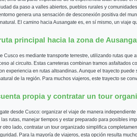
udad da paso a valles abiertos, pueblos rurales y comunidades
 entorno genera una sensación de desconexión positiva del mu
 natural. El camino hacia Ausangate es, en sí mismo, un viaje qu
ruta principal hacia la zona de Ausanga
Cusco es mediante transporte terrestre, utilizando rutas que
eso al circuito. Estas carreteras combinan tramos asfaltados 
 experiencia en rutas altoandinas. Aunque el trayecto puede ser
atural de la región. Para muchos viajeros, este trayecto se con
 cuenta propia y contratar un tour organ
gate desde Cusco: organizar el viaje de manera independiente o 
n las rutas, manejar tiempos y estar preparado para posibles i
or otro lado, contratar un tour organizado simplifica completame
 seguridad. Para la mayoría de viajeros, esta opción resulta much