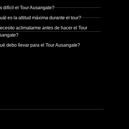
 difícil el Tour Ausangate?
ál es la altitud máxima durante el tour?
ecesito aclimatarme antes de hacer el Tour
sangate?
ué debo llevar para el Tour Ausangate?