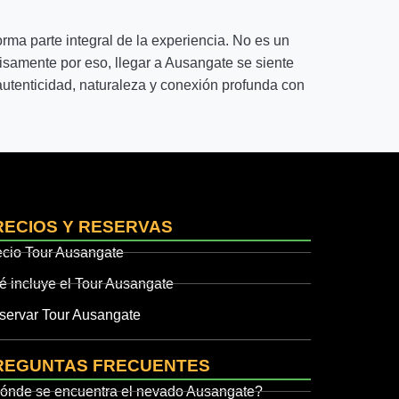
rma parte integral de la experiencia. No es un
ecisamente por eso, llegar a Ausangate se siente
utenticidad, naturaleza y conexión profunda con
RECIOS Y RESERVAS
ecio Tour Ausangate
é incluye el Tour Ausangate
servar Tour Ausangate
REGUNTAS FRECUENTES
ónde se encuentra el nevado Ausangate?