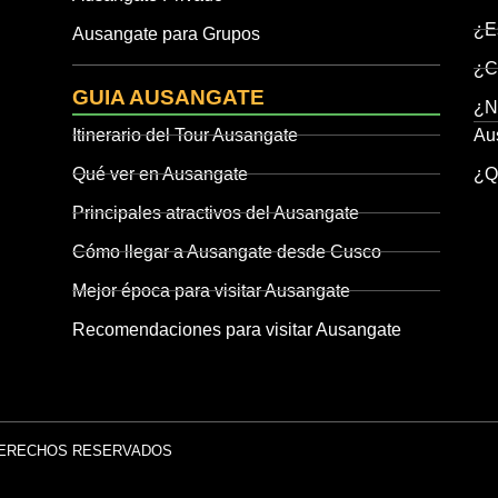
¿Es
Ausangate para Grupos
¿Cu
GUIA AUSANGATE
¿N
Itinerario del Tour Ausangate
Au
Qué ver en Ausangate
¿Q
Principales atractivos del Ausangate
Cómo llegar a Ausangate desde Cusco
Mejor época para visitar Ausangate
Recomendaciones para visitar Ausangate
DERECHOS RESERVADOS