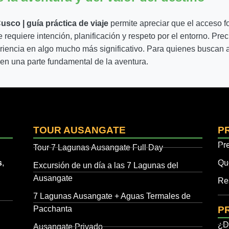
sco | guía práctica de viaje
permite apreciar que el acceso fo
ue requiere intención, planificación y respeto por el entorno. Pr
riencia en algo mucho más significativo. Para quienes buscan a
 en una parte fundamental de la aventura.
TOUR AUSANGATE
P
Pr
Tour 7 Lagunas Ausangate Full Day
s
,
Qu
Excursión de un día a las 7 Lagunas del
Ausangate
Re
7 Lagunas Ausangate + Aguas Termales de
Pacchanta
P
¿D
Ausangate Privado