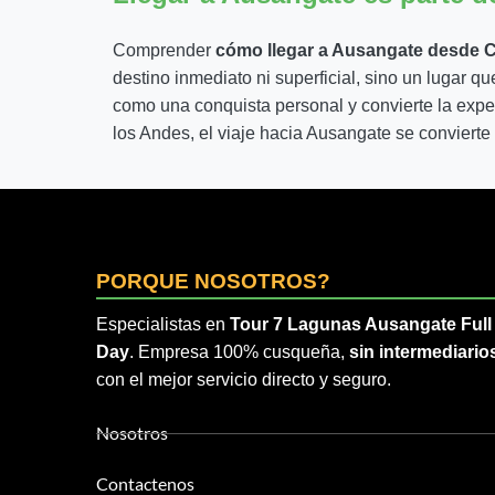
Comprender
cómo llegar a Ausangate desde Cu
destino inmediato ni superficial, sino un lugar q
como una conquista personal y convierte la expe
los Andes, el viaje hacia Ausangate se convierte
PORQUE NOSOTROS?
Especialistas en
Tour 7 Lagunas Ausangate Full
Day
. Empresa 100% cusqueña,
sin intermediario
con el mejor servicio directo y seguro.
Nosotros
Contactenos