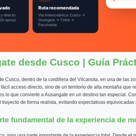
ivado
Ruta recomendada
 y directo
Vía Interoceánica: Cusco →
3h aprox).
Ocongate → Tinke →
Pacchanta.
te desde Cusco | Guía Prácti
e Cusco, dentro de la cordillera del Vilcanota, en una de las 
fácil acceso directo, sino de un territorio de alta montaña que 
, es lo que convierte a Ausangate en un destino tan especial. C
el trayecto de forma realista, evitando expectativas equivocadas
rte fundamental de la experiencia de 
ico, sino una parte importante de la experiencia total. Desde e