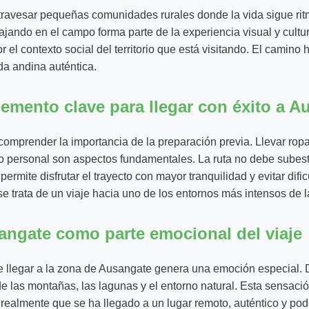
ravesar pequeñas comunidades rurales donde la vida sigue ritm
jando en el campo forma parte de la experiencia visual y cultura
r el contexto social del territorio que está visitando. El camino
da andina auténtica.
emento clave para llegar con éxito a A
omprender la importancia de la preparación previa. Llevar rop
sico personal son aspectos fundamentales. La ruta no debe subes
permite disfrutar el trayecto con mayor tranquilidad y evitar dif
e trata de un viaje hacia uno de los entornos más intensos de la
sangate como parte emocional del viaje
 llegar a la zona de Ausangate genera una emoción especial. D
de las montañas, las lagunas y el entorno natural. Esta sensac
ealmente que se ha llegado a un lugar remoto, auténtico y poder