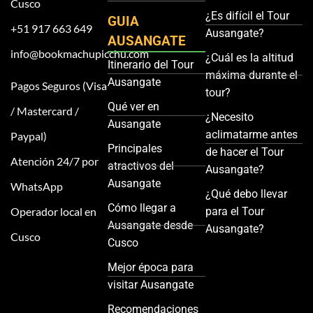
Cusco
¿Es difícil el Tour
GUIA
+51 917 663 649
Ausangate?
AUSANGATE
info@bookmachupicchu.com
¿Cuál es la altitud
Itinerario del Tour
máxima durante el
Ausangate
Pagos Seguros (Visa
tour?
Qué ver en
/ Mastercard /
¿Necesito
Ausangate
aclimatarme antes
Paypal)
Principales
de hacer el Tour
Atención 24/7 por
atractivos del
Ausangate?
Ausangate
WhatsApp
¿Qué debo llevar
Cómo llegar a
Operador local en
para el Tour
Ausangate desde
Ausangate?
Cusco
Cusco
Mejor época para
visitar Ausangate
Recomendaciones