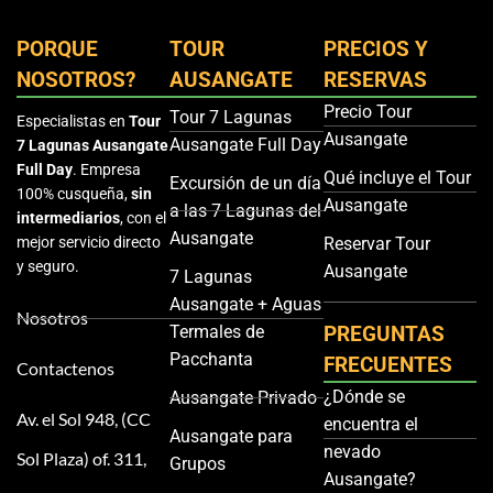
PORQUE
TOUR
PRECIOS Y
NOSOTROS?
AUSANGATE
RESERVAS
Precio Tour
Tour 7 Lagunas
Especialistas en
Tour
Ausangate
Ausangate Full Day
7 Lagunas Ausangate
Full Day
. Empresa
Qué incluye el Tour
Excursión de un día
100% cusqueña,
sin
Ausangate
a las 7 Lagunas del
intermediarios
, con el
Ausangate
mejor servicio directo
Reservar Tour
y seguro.
Ausangate
7 Lagunas
Ausangate + Aguas
Nosotros
Termales de
PREGUNTAS
Pacchanta
FRECUENTES
Contactenos
¿Dónde se
Ausangate Privado
Av. el Sol 948, (CC
encuentra el
Ausangate para
nevado
Sol Plaza) of. 311,
Grupos
Ausangate?