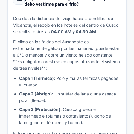
debo vestirme para el frío?
Debido a la distancia del viaje hacia la cordillera de
Vilcanota, el recojo en los hoteles del centro de Cusco
se realiza entre las
04:00 AM y 04:30 AM
.
El clima en las faldas del Ausangate es
extremadamente gélido por las mañanas (puede estar
a 0°C o menos) y corre un viento helado constante.
**Es obligatorio vestirse en capas utilizando el sistema
de tres niveles**:
Capa 1 (Térmica):
Polo y mallas térmicas pegadas
al cuerpo.
Capa 2 (Abrigo):
Un suéter de lana o una casaca
polar (fleece).
Capa 3 (Protección):
Casaca gruesa e
impermeable (plumas o cortavientos), gorro de
lana, guantes térmicos y bufanda.
El tour incluye paradas para desayuno y almuerzo en